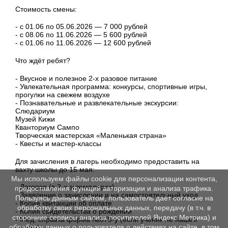
Стоимость смены:
- с 01.06 по 05.06.2026 — 7 000 рублей
- с 08.06 по 11.06.2026 — 5 600 рублей
- с 01.06 по 11.06.2026 — 12 600 рублей
Что ждёт ребят?
- Вкусное и полезное 2-х разовое питание
- Увлекательная программа: конкурсы, спортивные игры,
прогулки на свежем воздухе
- Познавательные и развлекательные экскурсии:
Слюдариум
Музей Кижи
Кванториум Сампо
Творческая мастерская «Маленькая страна»
- Квесты и мастер-классы
Для зачисления в лагерь необходимо предоставить на
вахту школы до 15 мая:
Мы используем файлы cookie для персонализации контента,
- Договор (в 2-х экземплярах)
предоставления функций авторизации и анализа трафика.
- Заявление о зачислении и на самостоятельный уход
Пользуясь данным сайтом, пользователь даёт согласие на
- Копия квитанции об оплате
обработку своих персональных данных, передачу (в т.ч. в
- Копия свидетельства о рождении
сторонние сервисы анализа поситителей Яндекс.Метрика) и
- Мед. справка форма №079-у (если ученик не нашей
обработку данных о пользователя о действиях на сайте, в том
школы)