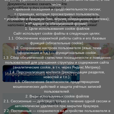
Документы можно скачать на сайте
числе:
(school55ptz.nubex.ru/roditelyam...)
• времени посещения и продолжительности сессии;
• страницах, которые просматривал пользователь;
Пусть летние каникулы будут яркими, насыщенными и
• устройстве и браузере (тип, версия, операционная система);
полными чудесных событий! Пусть каждый день будет
• IP адресе (в обезличенной форме).
наполнен добрыми эмоциями и новыми открытиями!
1. Цели использования cookie файлов
Сайт использует cookie файлы в следующих целях:
1.1. Обеспечение корректной работы сайта и его базовых
функций (обязательные cookie).
1.2. Сохранение настроек пользователя (язык, тема
Ежедневное меню
оформления и т. д.) — функциональные cookie.
1.3. Сбор обезличенной статистики посещаемости и поведения
пользователей для улучшения структуры и содержания сайта
(аналитические cookie, в т. ч. через Яндекс.Метрику).
1.4. Персонализация контента (рекомендации разделов,
Информационная безопасность
новостей и т. п.).
1.5. Обеспечение безопасности: предотвращение
мошеннических действий и защита учётных записей
пользователей.
2. Виды используемых cookie файлов
2.1. Сессионные — действуют только в течение одной сессии и
автоматически удаляются при закрытии браузера.
2.2. Постоянные — сохраняются на устройстве пользователя в