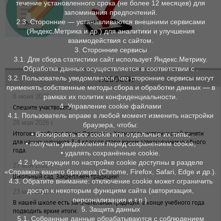
течение установленного срока (не более 12 месяцев) для
запоминания предпочтений.
2.3. Сторонние — устанавливаются внешними сервисами
(Яндекс.Метрика и др.) для аналитики и улучшения
взаимодействия с сайтом.
3. Сторонние сервисы
3.1. Для сбора статистики сайт использует Яндекс.Метрику.
Обработка данных осуществляется в соответствии с .
3.2. Пользователь уведомляется, что сторонние сервисы могут
НОВОСТИ
применять собственные методы сбора и обработки данных — в
8 июня 2026 г.
рамках их политик конфиденциальности.
4. Управление cookie файлами
Спешите участвовать
4.1. Пользователь вправе в любой момент изменить настройки
28 мая 2026 г.
браузера, чтобы:
Итоговое событие трека Орленок – Хранитель исторической памяти
• блокировать все cookie или отдельные их типы;
для наших учеников 3-4 классов стало ярким завершением учебного
• получать уведомления перед сохранением cookie;
года.
• удалять сохранённые cookie.
4.2. Инструкции по настройке cookie доступны в разделе
27 мая 2026 г.
«Справка» вашего браузера (Chrome, Firefox, Safari, Edge и др.).
Школьный сад. Закрепляем традиции!
4.3. Обратите внимание: отключение cookie может ограничить
доступ к некоторым функциям сайта (авторизация,
23 мая 2026 г.
персонализация и т. п.).
В нашей школе есть замечательная традиция: в конце учебного года
5. Защита данных
подводить яркие итоги.
5.1. Собранные данные обрабатываются с соблюдением