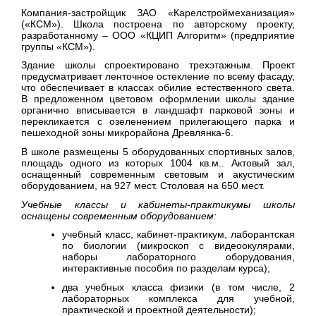
Компания-застройщик ЗАО «Карелстроймеханизация»
(«КСМ»). Школа построена по авторскому проекту,
разработанному – ООО «КЦИП Алгоритм» (предприятие
группы «КСМ»).
Здание школы спроектировано трехэтажным. Проект
предусматривает ленточное остекление по всему фасаду,
что обеспечивает в классах обилие естественного света.
В предложенном цветовом оформлении школы здание
органично вписывается в ландшафт парковой зоны и
перекликается с озеленением прилегающего парка и
пешеходной зоны микрорайона Древлянка-6.
В школе размещены 5 оборудованных спортивных залов,
площадь одного из которых 1004 кв.м.. Актовый зал,
оснащенный современным световым и акустическим
оборудованием, на 927 мест. Столовая на 650 мест.
Учебные классы и кабинеты-практикумы школы
оснащены современным оборудованием:
учебный класс, кабинет-практикум, лаборантская
по биологии (микроскоп с видеоокулярами,
наборы лабораторного оборудования,
интерактивные пособия по разделам курса);
два учебных класса физики (в том числе, 2
лабораторных комплекса для учебной,
практической и проектной деятельности);