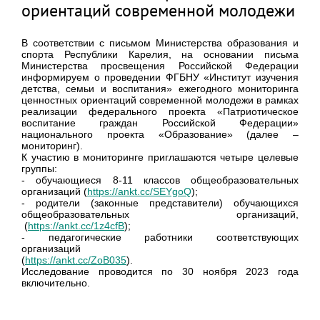
ориентаций современной молодежи
В соответствии с письмом Министерства образования и
спорта Республики Карелия, на основании письма
Министерства просвещения Российской Федерации
информируем о проведении ФГБНУ «Институт изучения
детства, семьи и воспитания» ежегодного мониторинга
ценностных ориентаций современной молодежи в рамках
реализации федерального проекта «Патриотическое
воспитание граждан Российской Федерации»
национального проекта «Образование» (далее –
мониторинг).
К участию в мониторинге приглашаются четыре целевые
группы:
- обучающиеся 8-11 классов общеобразовательных
организаций (
https://ankt.cc/SEYgoQ
);
- родители (законные представители) обучающихся
общеобразовательных организаций,
(
https://ankt.cc/1z4cfB
);
- педагогические работники соответствующих
организаций
(
https://ankt.cc/ZoB035
).
Исследование проводится по 30 ноября 2023 года
включительно.