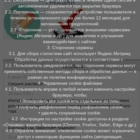
2.1. Сессионные — действуют только в течение одной сессии и
автоматически удаляются при закрытии браузера.
2.2. Постоянные — сохраняются на устройстве пользователя в
течение установленного срока (не более 12 месяцев) для
запоминания предпочтений.
2.3. Сторонние — устанавливаются внешними сервисами
(Яндекс.Метрика и др.) для аналитики и улучшения
взаимодействия с сайтом.
3. Сторонние сервисы
3.1. Для сбора статистики сайт использует Яндекс.Метрику.
Обработка данных осуществляется в соответствии с .
3.2. Пользователь уведомляется, что сторонние сервисы могут
НОВОСТИ
применять собственные методы сбора и обработки данных — в
8 июня 2026 г.
рамках их политик конфиденциальности.
4. Управление cookie файлами
Спешите участвовать
4.1. Пользователь вправе в любой момент изменить настройки
28 мая 2026 г.
браузера, чтобы:
Итоговое событие трека Орленок – Хранитель исторической памяти
• блокировать все cookie или отдельные их типы;
для наших учеников 3-4 классов стало ярким завершением учебного
• получать уведомления перед сохранением cookie;
года.
• удалять сохранённые cookie.
4.2. Инструкции по настройке cookie доступны в разделе
27 мая 2026 г.
«Справка» вашего браузера (Chrome, Firefox, Safari, Edge и др.).
Школьный сад. Закрепляем традиции!
4.3. Обратите внимание: отключение cookie может ограничить
доступ к некоторым функциям сайта (авторизация,
23 мая 2026 г.