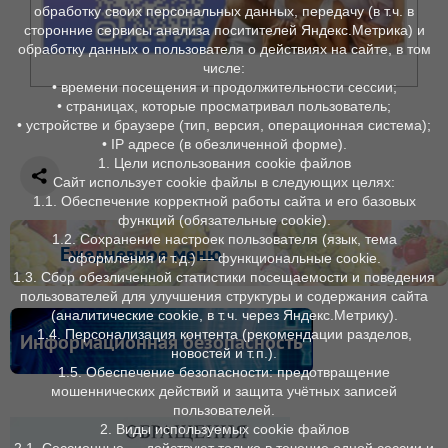
обработку своих персональных данных, передачу (в т.ч. в
сторонние сервисы анализа поситителей Яндекс.Метрика) и
обработку данных о пользователя о действиях на сайте, в том
числе:
• времени посещения и продолжительности сессии;
• страницах, которые просматривал пользователь;
• устройстве и браузере (тип, версия, операционная система);
• IP адресе (в обезличенной форме).
1. Цели использования cookie файлов
Сайт использует cookie файлы в следующих целях:
1.1. Обеспечение корректной работы сайта и его базовых
функций (обязательные cookie).
1.2. Сохранение настроек пользователя (язык, тема
Ежедневное меню
оформления и т. д.) — функциональные cookie.
1.3. Сбор обезличенной статистики посещаемости и поведения
пользователей для улучшения структуры и содержания сайта
(аналитические cookie, в т. ч. через Яндекс.Метрику).
1.4. Персонализация контента (рекомендации разделов,
Информационная безопасность
новостей и т. п.).
1.5. Обеспечение безопасности: предотвращение
мошеннических действий и защита учётных записей
пользователей.
2. Виды используемых cookie файлов