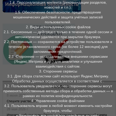
1.4. Персонализация контента (рекомендации разделов,
Информационная безопасность
новостей и т. п.).
1.5. Обеспечение безопасности: предотвращение
мошеннических действий и защита учётных записей
пользователей.
2. Виды используемых cookie файлов
2.1. Сессионные — действуют только в течение одной сессии и
автоматически удаляются при закрытии браузера.
2.2. Постоянные — сохраняются на устройстве пользователя в
течение установленного срока (не более 12 месяцев) для
запоминания предпочтений.
2.3. Сторонние — устанавливаются внешними сервисами
(Яндекс.Метрика и др.) для аналитики и улучшения
взаимодействия с сайтом.
3. Сторонние сервисы
3.1. Для сбора статистики сайт использует Яндекс.Метрику.
Обработка данных осуществляется в соответствии с .
НОВОСТИ
3.2. Пользователь уведомляется, что сторонние сервисы могут
применять собственные методы сбора и обработки данных — в
8 июня 2026 г.
рамках их политик конфиденциальности.
4. Управление cookie файлами
Спешите участвовать
4.1. Пользователь вправе в любой момент изменить настройки
28 мая 2026 г.
браузера, чтобы:
Итоговое событие трека Орленок – Хранитель исторической памяти
• блокировать все cookie или отдельные их типы;