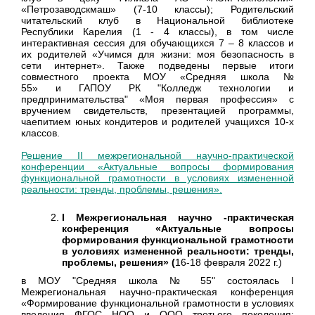
«Петрозаводскмаш» (7-10 классы); Родительский
читательский клуб в Национальной библиотеке
Республики Карелия (1 - 4 классы), в том числе
интерактивная сессия для обучающихся 7 – 8 классов и
их родителей «Учимся для жизни: моя безопасность в
сети интернет». Также подведены первые итоги
совместного проекта МОУ «Средняя школа №
55» и ГАПОУ РК "Колледж технологии и
предпринимательства" «Моя первая профессия» с
вручением свидетельств, презентацией программы,
чаепитием юных кондитеров и родителей учащихся 10-х
классов.
Решение II межрегиональной научно-практической
конференции «Актуальные вопросы формирования
функциональной грамотности в условиях измененной
реальности: тренды, проблемы, решения».
I Межрегиональная научно -практическая
конференция «Актуальные вопросы
формирования функциональной грамотности
в условиях измененной реальности: тренды,
проблемы, решения» (
16-18 февраля 2022 г.)
в МОУ "Средняя школа № 55" состоялась I
Межрегиональная научно-практическая конференция
«Формирование функциональной грамотности в условиях
введения ФГОС НОО и ООО третьего поколения: