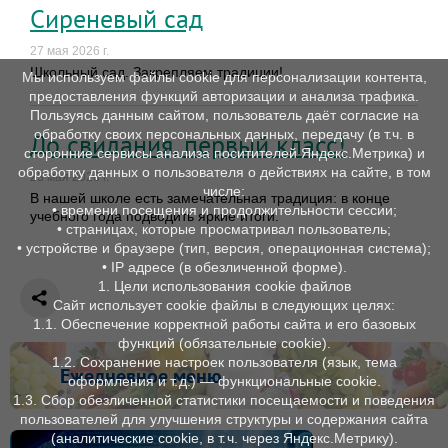
Сиреневый сад
27 мая 2026 г.
Школьный сад. Закрепляем традиции!
Мы используем файлы cookie для персонализации контента,
предоставления функций авторизации и анализа трафика.
Пользуясь данным сайтом, пользователь даёт согласие на
обработку своих персональных данных, передачу (в т.ч. в
До свидания, первый класс!
сторонние сервисы анализа поситителей Яндекс.Метрика) и
обработку данных о пользователя о действиях на сайте, в том
23 мая 2026 г.
числе:
В нашей школе есть замечательная традиция: в конце
• времени посещения и продолжительности сессии;
учебного года подводить яркие итоги.
• страницах, которые просматривал пользователь;
• устройстве и браузере (тип, версия, операционная система);
• IP адресе (в обезличенной форме).
1. Цели использования cookie файлов
Сайт использует cookie файлы в следующих целях:
1.1. Обеспечение корректной работы сайта и его базовых
функций (обязательные cookie).
1.2. Сохранение настроек пользователя (язык, тема
Ежедневное меню
оформления и т. д.) — функциональные cookie.
1.3. Сбор обезличенной статистики посещаемости и поведения
пользователей для улучшения структуры и содержания сайта
(аналитические cookie, в т. ч. через Яндекс.Метрику).