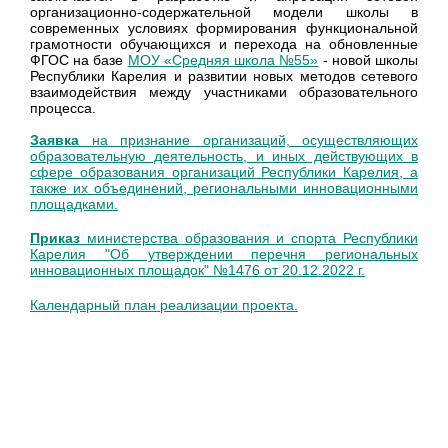
организационно-содержательной модели школы в
современных условиях формирования функциональной
грамотности обучающихся и перехода на обновленные
ФГОС на базе
МОУ «Средняя школа №55»
- новой школы
Республики Карелия и развитии новых методов сетевого
взаимодействия между участниками образовательного
процесса.
Заявка
на признание организаций, осуществляющих
образовательную деятельность, и иных действующих в
сфере образования организаций Республики Карелия, а
также их объединений, региональными инновационными
площадками.
Приказ
министерства образования и спорта Республики
Карелия "Об утверждении перечня региональных
инновационных площадок" №1476 от 20.12.2022 г.
Календарный план реализации проекта.