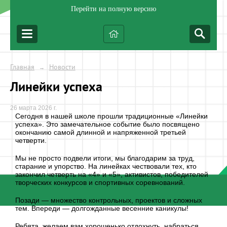
Перейти на полную версию
Главная
Новости
→
Линейки успеха
26 марта 2026 г.
Сегодня в нашей школе прошли традиционные «Линейки
успеха». Это замечательное событие было посвящено
окончанию самой длинной и напряженной третьей
четверти.
Мы не просто подвели итоги, мы благодарим за труд,
старание и упорство. На линейках чествовали тех, кто
закончил четверть на «4» и «5», активистов, победителей
творческих конкурсов и спортивных соревнований.
Позади — множество контрольных, проектов и сложных
тем. Впереди — долгожданные весенние каникулы!
Ребята, желаем вам хорошенько отдохнуть, набраться