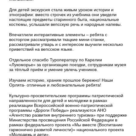
Для детей экскурсия стала живым уроком истории и
этнографии: вместо строчек из учебника они увидели
настоящие предметы старинного быта, национальные
костюмы, услышали вепсскую речь и народные напевы.
Впечатлили интерактивные элементы – ребята с
восторгом рассматривали ткацкие мини-станки,
рассматривали утварь и с интересом выучили несколько
приветствий на вепсском языке.
Отдельное спасибо Туроператору по Карелии
«Лукоморье» за организацию поездки, сотрудникам музея
за тёплый приём и умение увлечь учеников.
Изучаем историю, храним прошлое бережно! Наши
Орлята- отличные и любознательные ребята!
Культурно-просветительские программы патриотической
направленности для детей и молодежи в рамках
реализации Всероссийской военно-патриотической
программы «Дороги Победы» реализуются АНО
«Агентство развития внутреннего туризма» при поддержке
Министерства просвещения Российской Федерации в
рамках федерального проекта «Мы вместе (Воспитание
гармонично развитой личности)» национального проекта
«Молодежь и дети».