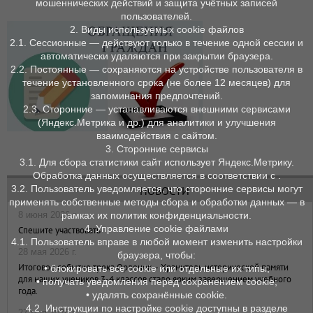
мошеннических действий и защита учётных записей
пользователей.
2. Виды используемых cookie файлов
2.1. Сессионные — действуют только в течение одной сессии и
автоматически удаляются при закрытии браузера.
2.2. Постоянные — сохраняются на устройстве пользователя в
течение установленного срока (не более 12 месяцев) для
запоминания предпочтений.
2.3. Сторонние — устанавливаются внешними сервисами
(Яндекс.Метрика и др.) для аналитики и улучшения
взаимодействия с сайтом.
3. Сторонние сервисы
3.1. Для сбора статистики сайт использует Яндекс.Метрику.
Обработка данных осуществляется в соответствии с .
3.2. Пользователь уведомляется, что сторонние сервисы могут
НОВОСТИ
применять собственные методы сбора и обработки данных — в
8 июня 2026 г.
рамках их политик конфиденциальности.
4. Управление cookie файлами
Спешите участвовать
4.1. Пользователь вправе в любой момент изменить настройки
28 мая 2026 г.
браузера, чтобы:
Итоговое событие трека Орленок – Хранитель исторической памяти
• блокировать все cookie или отдельные их типы;
для наших учеников 3-4 классов стало ярким завершением учебного
• получать уведомления перед сохранением cookie;
года.
• удалять сохранённые cookie.
4.2. Инструкции по настройке cookie доступны в разделе
27 мая 2026 г.