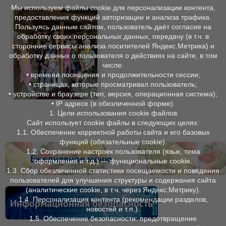
Мы используем файлы cookie для персонализации контента,
предоставления функций авторизации и анализа трафика.
Пользуясь данным сайтом, пользователь даёт согласие на
обработку своих персональных данных, передачу (в т.ч. в
сторонние сервисы анализа поситителей Яндекс.Метрика) и
обработку данных о пользователя о действиях на сайте, в том
числе:
• времени посещения и продолжительности сессии;
• страницах, которые просматривал пользователь;
• устройстве и браузере (тип, версия, операционная система);
• IP адресе (в обезличенной форме).
1. Цели использования cookie файлов
Сайт использует cookie файлы в следующих целях:
1.1. Обеспечение корректной работы сайта и его базовых
функций (обязательные cookie).
1.2. Сохранение настроек пользователя (язык, тема
Ежедневное меню
оформления и т. д.) — функциональные cookie.
1.3. Сбор обезличенной статистики посещаемости и поведения
пользователей для улучшения структуры и содержания сайта
(аналитические cookie, в т. ч. через Яндекс.Метрику).
1.4. Персонализация контента (рекомендации разделов,
Информационная безопасность
новостей и т. п.).
1.5. Обеспечение безопасности: предотвращение