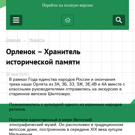
Перейти на полную версию
Главная
Новости
→
Орленок – Хранитель
исторической памяти
28 мая 2026 г.
В рамках Года единства народов России и окончания
трека наши Орлята из 3А, 3Б, 3З, 3Ж, 3Е,4В и 4А вместе с
классными руководителями отправились на экскурсию в
старинное вепское Шелтозеро.
Познакомились с культурой одного из коренных народов
региона.
Посетили единственный в мире Вепсский
этнографический музей. Он расположен в традиционном
вепссом доме, построенном в середине XIX века купцом
Мелькиным.