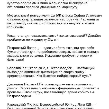
куратор программы Анна Феликсовна Шлибурене
объяснили правила движения по маршруту.
Музыкальный номер ученицы 5Ж класса Софии Илюкевич
с самого старта задал отличное настроение. 7 команд из
петрозаводских школ отправились исследовать новые
горизонты.
Какая станция оказалась самой захватывающей? Давайте
пройдемся по маршруту Орлят!
Петровский Дворец — здесь ребята открыли для себя
бумагопластику и попробовали создать пейзаж в технике
акварельного эстампа. Искусство требует точности и
фантазии!
Спортивная школа № 2, г. Петрозаводск — настоящий
вызов для активных: дистанция по спортивному
ориентированию. Кто быстрее найдёт верный путь?
Движение Первых l Петрозаводск — интерактивно и с
душой. Рассказали о ключевых федеральных проектах и
провели «Свою игру», посвящённую ярким событиям
Петрозаводска.
Карельский Филиал Всероссийской Юниор-Лиги КВН —
без шуток никуда! Зарядились позитивом и желанием