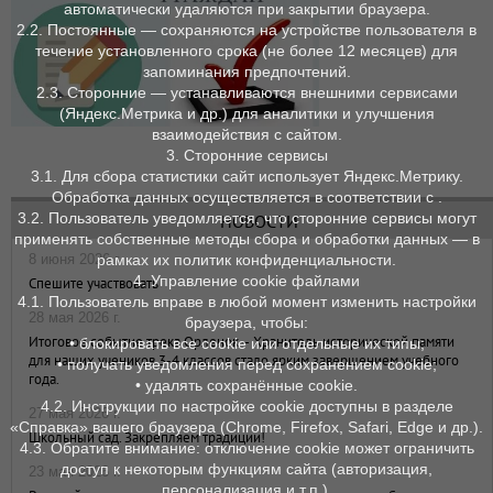
автоматически удаляются при закрытии браузера.
2.2. Постоянные — сохраняются на устройстве пользователя в
течение установленного срока (не более 12 месяцев) для
запоминания предпочтений.
2.3. Сторонние — устанавливаются внешними сервисами
(Яндекс.Метрика и др.) для аналитики и улучшения
взаимодействия с сайтом.
3. Сторонние сервисы
3.1. Для сбора статистики сайт использует Яндекс.Метрику.
Обработка данных осуществляется в соответствии с .
3.2. Пользователь уведомляется, что сторонние сервисы могут
НОВОСТИ
применять собственные методы сбора и обработки данных — в
8 июня 2026 г.
рамках их политик конфиденциальности.
4. Управление cookie файлами
Спешите участвовать
4.1. Пользователь вправе в любой момент изменить настройки
28 мая 2026 г.
браузера, чтобы:
Итоговое событие трека Орленок – Хранитель исторической памяти
• блокировать все cookie или отдельные их типы;
для наших учеников 3-4 классов стало ярким завершением учебного
• получать уведомления перед сохранением cookie;
года.
• удалять сохранённые cookie.
4.2. Инструкции по настройке cookie доступны в разделе
27 мая 2026 г.
«Справка» вашего браузера (Chrome, Firefox, Safari, Edge и др.).
Школьный сад. Закрепляем традиции!
4.3. Обратите внимание: отключение cookie может ограничить
доступ к некоторым функциям сайта (авторизация,
23 мая 2026 г.
персонализация и т. п.).