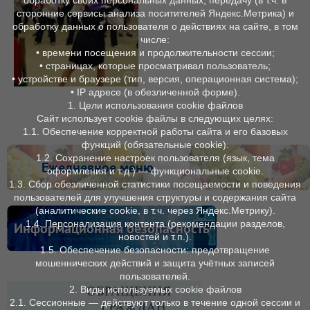
обработку своих персональных данных, передачу (в т.ч. в
сторонние сервисы анализа поситителей Яндекс.Метрика) и
обработку данных о пользователя о действиях на сайте, в том
числе:
• времени посещения и продолжительности сессии;
• страницах, которые просматривал пользователь;
• устройстве и браузере (тип, версия, операционная система);
• IP адресе (в обезличенной форме).
1. Цели использования cookie файлов
Сайт использует cookie файлы в следующих целях:
1.1. Обеспечение корректной работы сайта и его базовых
функций (обязательные cookie).
1.2. Сохранение настроек пользователя (язык, тема
Ежедневное меню
оформления и т. д.) — функциональные cookie.
1.3. Сбор обезличенной статистики посещаемости и поведения
пользователей для улучшения структуры и содержания сайта
(аналитические cookie, в т. ч. через Яндекс.Метрику).
1.4. Персонализация контента (рекомендации разделов,
Информационная безопасность
новостей и т. п.).
1.5. Обеспечение безопасности: предотвращение
мошеннических действий и защита учётных записей
пользователей.
2. Виды используемых cookie файлов
2.1. Сессионные — действуют только в течение одной сессии и