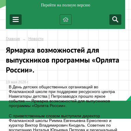
Перейти на полную версию
Главная
Новости
→
Ярмарка возможностей для
выпускников программы «Орлята
России».
19 мая 2026 г.
В День детских общественных организаций во
Флагманской школе при поддержке ресурсного центра
Навигаторы детства | Петрозаводск прошло яркое
событие — Ярмарка возможностей для выпускников
программы «Орлята России».
С приветственным словом выступили директор
Флагманской школы Римма Евгеньевна Ермоленко и
куратор Виктор Владимирович Кнодель. Советник по
воспитанию Наталья Юрьевна Петрова и региональный