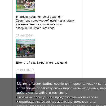
Итоговое событие трека Орленок –
Хранитель исторической памяти для наших
учеников 3-4 классов стало ярким
завершением учебного года.
27 мая 2026 г.
Школьный сад. Закрепляем традиции!
23 мая 2026 г.
Мы используем файлы cookie для персонализации конте
согласие на обработку своих персональных данных, пере
действиях на сайте, в том числе:
• времени посещения и продолжительности сессии;
В нашей школе есть замечательная традиция:
в конце учебного года подводить яркие итоги.
• страницах, которые просматривал пользователь;