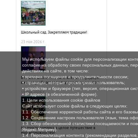
Школьный сад. Закрепляем традиции!
23 мая 2026 г.
Мы используем файлы cookie для персонализации конте
согласие на обработку своих персональных данных, пере
действиях на сайте, в том числе:
• времени посещения и продолжительности сессии;
В нашей школе есть замечательная традиция:
в конце учебного года подводить яркие итоги.
• страницах, которые просматривал пользователь;
• устройстве и браузере (тип, версия, операционная сис
19 мая 2026 г.
• IP адресе (в обезличенной форме).
1. Цели использования cookie файлов
Сайт использует cookie файлы в следующих целях:
1.1. Обеспечение корректной работы сайта и его базовы
1.2. Сохранение настроек пользователя (язык, тема офо
1.3. Сбор обезличенной статистики посещаемости и пове
Не просто ярмарка, а целое путешествие в
Яндекс.Метрику).
мир возможностей!
1.4. Персонализация контента (рекомендации разделов, но