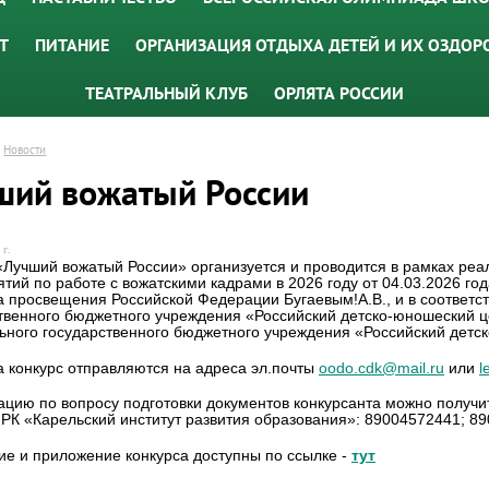
Т
ПИТАНИЕ
ОРГАНИЗАЦИЯ ОТДЫХА ДЕТЕЙ И ИХ ОЗДОР
ТЕАТРАЛЬНЫЙ КЛУБ
ОРЛЯТА РОССИИ
Новости
ший вожатый России
г.
«Лучший вожатый России» организуется и проводится в рамках р
тий по работе с вожатскими кадрами в 2026 году от 04.03.2026 г
 просвещения Российской Федерации Бугаевым!А.В., и в соответ
твенного бюджетного учреждения «Российский детско-юношеский ц
ного государственного бюджетного учреждения «Российский детск
а конкурс отправляются на адреса эл.почты
oodo.cdk@mail.ru
или
l
ацию по вопросу подготовки документов конкурсанта можно получи
РК «Карельский институт развития образования»: 89004572441; 8
е и приложение конкурса доступны по ссылке -
тут