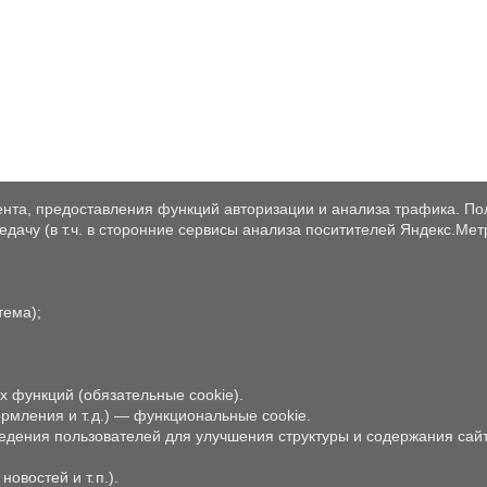
нта, предоставления функций авторизации и анализа трафика. По
дачу (в т.ч. в сторонние сервисы анализа поситителей Яндекс.Мет
тема);
х функций (обязательные cookie).
рмления и т. д.) — функциональные cookie.
дения пользователей для улучшения структуры и содержания сайта (
востей и т. п.).