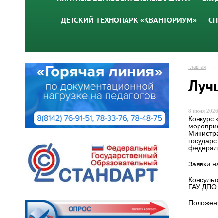
ДЕТСКИЙ ТЕХНОПАРК «КВАНТОРИУМ»
СП
Главная
→
Луч
8 июня 2026 
Конкурс 
мероприя
Министра
государс
федераль
Заявки н
Консульт
ГАУ ДПО 
Положени